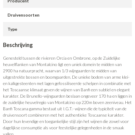
Producent
Druivensoorten
Type
Beschrijving
Genesteld tussen de rivieren Orcia en Ombrone, op de Zuidelijke
heuvelflanken van Montalcino ligt een uniek domein te midden van
2900 ha natuurpracht, waarvan 1/3 wijngaarden te midden van
uitgestrekte bossen en boomgaarden. De unieke bodem van arme klei-
en kalkgesteenten met lagen gefossiliseerde schelpen in combinatie met
het Toscaanse klimaat geven de wijnen van Banfi een subtiel en elegant
karakter. De Brunello-wijngaarden beslaan ongeveer 170 ha en liggen in
de zuidelijke heuvelregio van Montalcino op 220m boven zeeniveau. Het
Banfi Toscana gamma bestaat uit I.G.T.- wijnen die de typiciteit van de
druivensoort combineren met het authentieke Toscaanse karakter.
Door hun levendige en toegankelijke stijl zijn het wijnen die zowel voor
dagelijkse consumptie als voor feestelijke gelegenheden in de smaak
vallen.