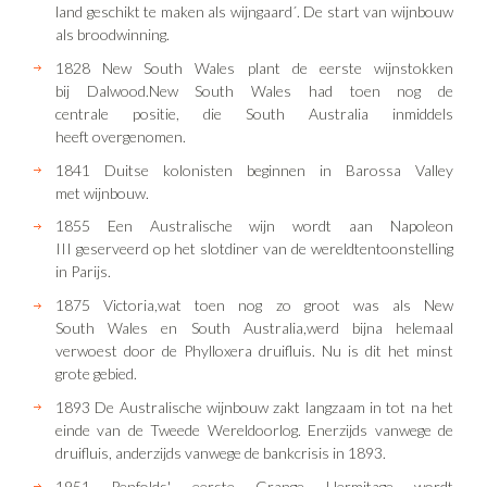
land geschikt te maken als wijngaard´. De start van wijnbouw
als broodwinning.
1828 New South Wales plant de eerste wijnstokken
bij Dalwood.New South Wales had toen nog de
centrale positie, die South Australia inmiddels
heeft overgenomen.
1841 Duitse kolonisten beginnen in Barossa Valley
met wijnbouw.
1855 Een Australische wijn wordt aan Napoleon
III geserveerd op het slotdiner van de wereldtentoonstelling
in Parijs.
1875 Victoria,wat toen nog zo groot was als New
South Wales en South Australia,werd bijna helemaal
verwoest door de Phylloxera druifluis. Nu is dit het minst
grote gebied.
1893 De Australische wijnbouw zakt langzaam in tot na het
einde van de Tweede Wereldoorlog. Enerzijds vanwege de
druifluis, anderzijds vanwege de bankcrisis in 1893.
1951 Penfolds' eerste Grange Hermitage wordt