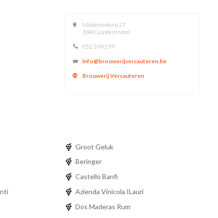
Malderendorp 27
1840 Londerenzeel
052 399 299
info@brouwerijvercauteren.be
Brouwerij Vercauteren
Groot Geluk
Beringer
Castello Banfi
nti
Azienda Vinicola ILauri
Dos Maderas Rum