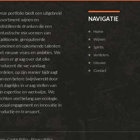
nze portfolio biedt een uitgebreid
NAVIGATIE
ssortiment wijnen en
edistilleerde dranken die een
Home
antastische mix vormen van
raditionele, gereputeerde
Wijnen
omeinen en opkomende talenten
Spirits
et nieuwe visies en ambities. We
Verdelers
aken er graag over dat elke
Nieuws
roducent die we vandaag
Contact
erdelen, op zijn manier bijdraagt
an een betere (wijn)wereld door
et dagelijks in vraag stellen van
ijn expertise en werkwijze. We
echten veel belang aan ecologie,
ociaal engagement en innovatie in
roductie en transport.
map
-
Cookie Policy
-
Privacy Policy