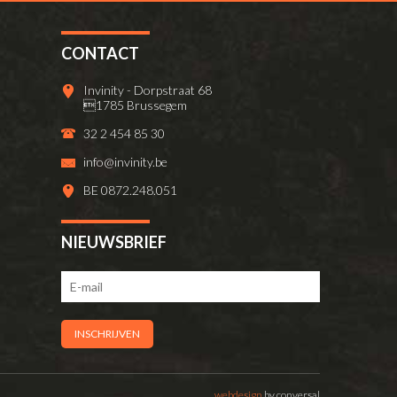
CONTACT
Invinity - Dorpstraat 68
1785 Brussegem
32 2 454 85 30
info@invinity.be
BE 0872.248.051
NIEUWSBRIEF
webdesign
by conversal