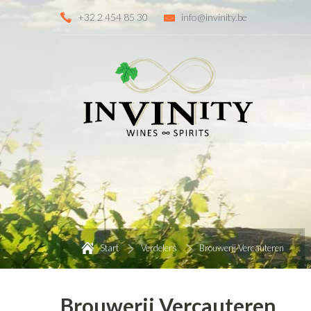
+32 2 454 85 30
info@invinity.be
Start
Verdelers
Brouwerij Vercauteren
Brouwerij Vercauteren