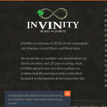
O
a
g
f
t
d
m
inVINity is ontstaan in 2018 uit het samengaan
w
van Vineplus nv en Wines and More bvba.
p
v
Als invoerder en verdeler van wereldwijnen en
a
sterke dranken, met 20 jaar ervaring, staat
h
inVINity garant voor een betrouwbare en
z
stabiele bedrijfsvoering waarbij continuïteit,
h
loyauteit en dynamisme de kernwoorden zijn.
s
p
ok
Invinity gebruikt cookies om uw surfervaring
te verbeteren. Meer informatie vindt u terug
in onze
Cookie Policy
.
Copyright © 2014 VinePlus. All rights reserved. -
General Terms
-
Site