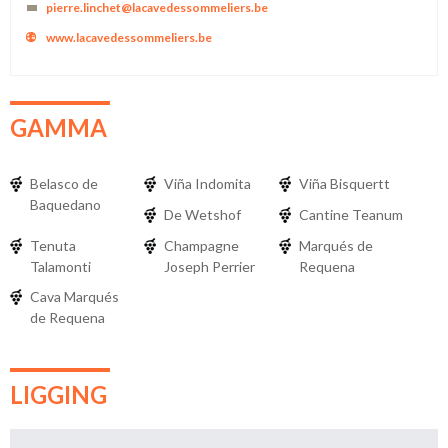
pierre.linchet@lacavedessommeliers.be
www.lacavedessommeliers.be
GAMMA
Belasco de
Viña Indomita
Viña Bisquertt
Baquedano
De Wetshof
Cantine Teanum
Tenuta
Champagne
Marqués de
Talamonti
Joseph Perrier
Requena
Cava Marqués
de Requena
LIGGING