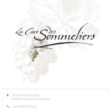
18, rue Saint-Laurent
B-6900 Marche-en-Famenne
+32 (0)84 31 32 66