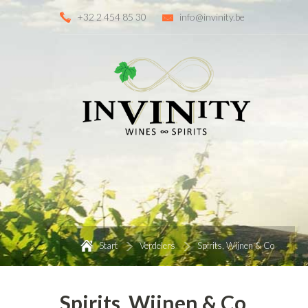
+32 2 454 85 30
info@invinity.be
Start
Verdelers
Spirits, Wijnen & Co
Spirits, Wijnen & Co