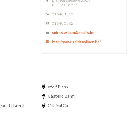
Brusselsesteenweg 30A
B -3020 Herent
016 40 12 30
016 40 08 62
spirits.wijnen@emails.be
http://www.spiritswijnen.be/
Wolf Blass
Castello Banfi
au du Breuil
Cubical Gin