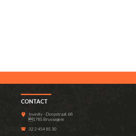
CONTACT
Invinity - Dorpstraat 68
1785 Brussegem
32 2 454 85 30