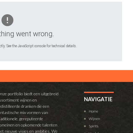
hing went wrong.
ly. See the JavaScript console for technical details.
nze portfolio biedt een uitgebreid
NAVIGATIE
ssortiment wijnen en
edistilleerde dranken die een
Home
antastische mix vormen van
raditionele, gereputeerde
Wijnen
omeinen en opkomende talenten
Spirits
et nieuwe visies en ambities. We