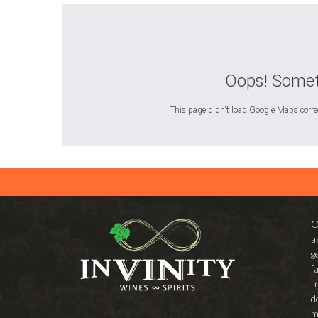
Oops! Somet
This page didn't load Google Maps correct
O
a
g
f
t
d
m