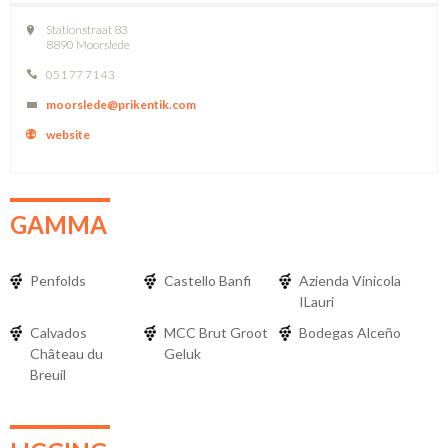
Stationstraat 83
8890 Moorslede
051 77 71 43
moorslede@prikentik.com
website
GAMMA
Penfolds
Castello Banfi
Azienda Vinicola
ILauri
Calvados
MCC Brut Groot
Bodegas Alceño
Château du
Geluk
Breuil